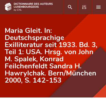
DE
FR
Maria Gleit. In:
Deutschsprachige
Exilliteratur seit 1933. Bd. 3,
Accueil
Teil 1: USA. Hrsg. von John
Auteur(e)s A-Z
M. Spalek, Konrad
Recherche avancée
Feilchenfeldt Sandra H.
Hawrylchak. Bern/München
Foire aux questions
2000, S. 142-153
CNL
Équipe scientifique
Contact