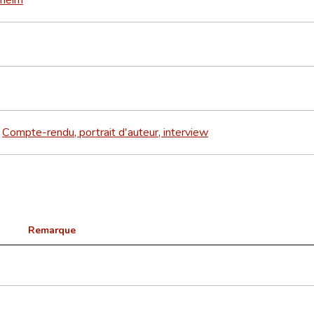
Compte-rendu, portrait d'auteur, interview
>
Remarque