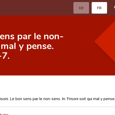
DE
FR
sens par le non-
i mal y pense.
-7.
isoni. Le bon sens par le non-sens. In: Frisoni soit qui mal y pen
lhelm