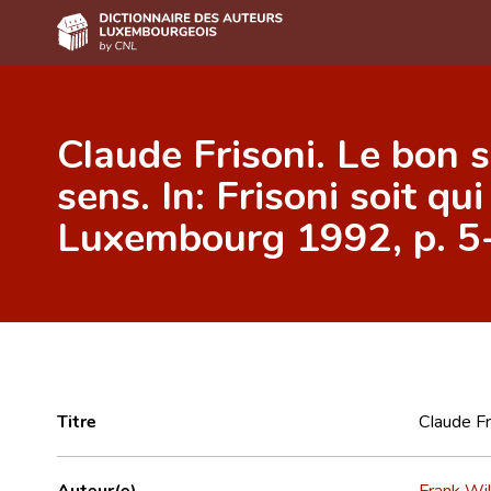
Accueil
Claude Frisoni. Le bon 
Auteur(e)s A-Z
sens. In: Frisoni soit qu
Recherche avancée
Luxembourg 1992, p. 5
Foire aux questions
CNL
Équipe scientifique
Contact
Titre
Claude Fr
Auteur(e)
Frank Wi