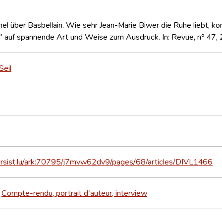
l über Basbellain. Wie sehr Jean-Marie Biwer die Ruhe liebt, kom
" auf spannende Art und Weise zum Ausdruck. In: Revue, nº 47,
Seil
persist.lu/ark:70795/j7mvw62dv9/pages/68/articles/DIVL1466
Compte-rendu, portrait d'auteur, interview
>