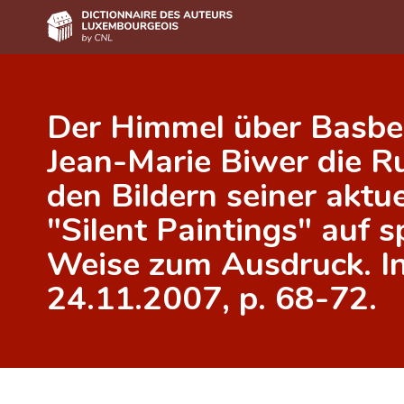
Accueil
Der Himmel über Basbel
Auteur(e)s A-Z
Jean-Marie Biwer die Ru
Recherche avancée
den Bildern seiner aktu
Foire aux questions
"Silent Paintings" auf
CNL
Weise zum Ausdruck. In
Équipe scientifique
24.11.2007, p. 68-72.
Contact