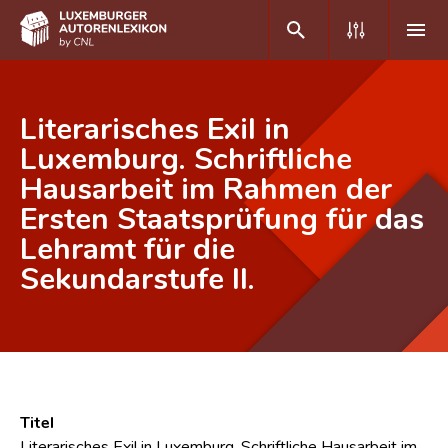
DE
FR
Literarisches Exil in
Luxemburg. Schriftliche
Hausarbeit im Rahmen der
Home
Ersten Staatsprüfung für das
Autor(inn)en A-Z
Lehramt für die
Erweiterte Suche
Sekundarstufe II.
Häufige Fragen und Antworten
CNL
Forschungsgruppe
Titel
Kontakt
Literarisches Exil in Luxemburg. Schriftliche Hausarbeit im