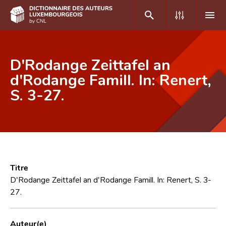
DE
FR
D'Rodange Zeittafel an
d'Rodange Famill. In: Renert,
S. 3-27.
Accueil
Auteur(e)s A-Z
Recherche avancée
Foire aux questions
Titre
CNL
D'Rodange Zeittafel an d'Rodange Famill. In: Renert, S. 3-
27.
Équipe scientifique
Contact
Auteur(e)