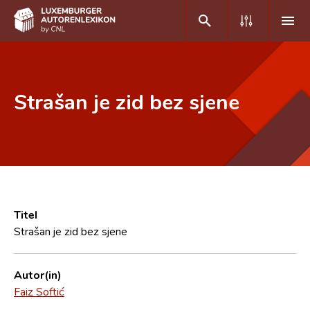
DE
FR
Strašan je zid bez sjene
Home
Autor(inn)en A-Z
Erweiterte Suche
Häufige Fragen und Antworten
Titel
Strašan je zid bez sjene
CNL
Forschungsgruppe
Autor(in)
Faiz Softić
Kontakt