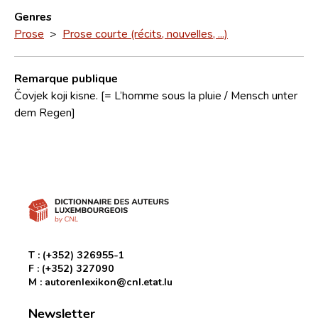
Genres
Prose
>
Prose courte (récits, nouvelles, ...)
Remarque publique
Čovjek koji kisne. [= L’homme sous la pluie / Mensch unter
dem Regen]
T :
(+352) 326955-1
F :
(+352) 327090
M :
autorenlexikon@cnl.etat.lu
Newsletter