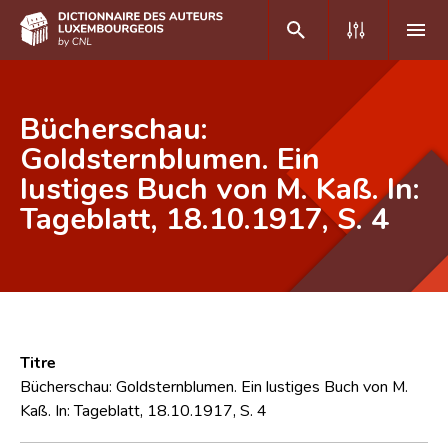
DE
FR
Bücherschau:
Goldsternblumen. Ein
lustiges Buch von M. Kaß. In:
Accueil
Tageblatt, 18.10.1917, S. 4
Auteur(e)s A-Z
Recherche avancée
Foire aux questions
CNL
Titre
Équipe scientifique
Bücherschau: Goldsternblumen. Ein lustiges Buch von M.
Kaß. In: Tageblatt, 18.10.1917, S. 4
Contact