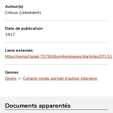
Auteur(e)
Criticus (Unbekannt)
Date de publication
1917
Liens externes
https://persist.lu/ark:70795/6sm4nm/pages/4/articles/DTL51
Genres
Divers
>
Compte-rendu, portrait d'auteur, interview
Documents apparentés