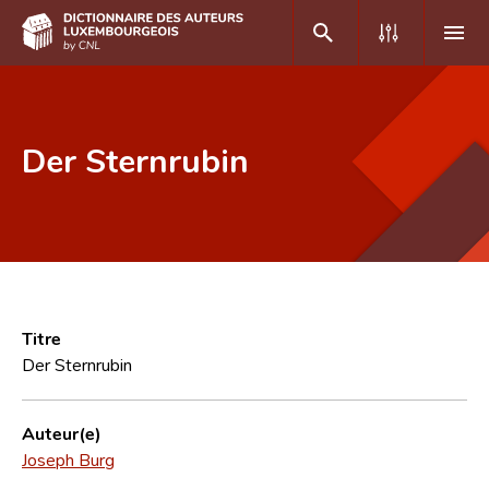
DE
FR
Der Sternrubin
Accueil
Auteur(e)s A-Z
Recherche avancée
Foire aux questions
Titre
Der Sternrubin
CNL
Équipe scientifique
Auteur(e)
Joseph Burg
Contact