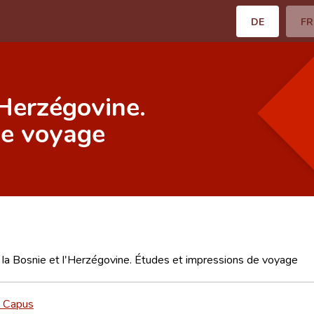
DE
FR
'Herzégovine.
de voyage
 la Bosnie et l'Herzégovine. Études et impressions de voyage
e Capus