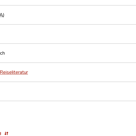
A
)
sch
Reiseliteratur
l