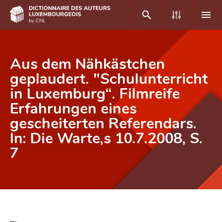
DE
FR
Aus dem Nähkästchen
geplaudert. "Schulunterricht
in Luxemburg“. Filmreife
Accueil
Erfahrungen eines
Auteur(e)s A-Z
gescheiterten Referendars.
Recherche avancée
In: Die Warte,s 10.7.2008, S.
7
Foire aux questions
CNL
Équipe scientifique
Contact