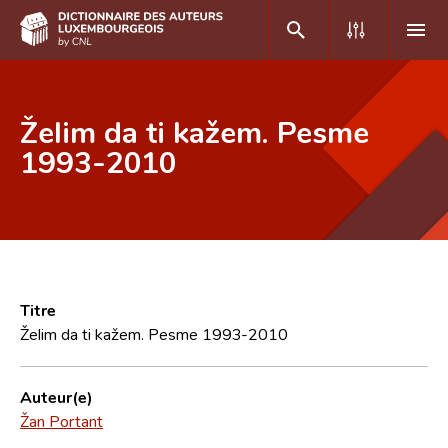
DE
FR
Želim da ti kažem. Pesme
1993-2010
Accueil
Auteur(e)s A-Z
Recherche avancée
Foire aux questions
Titre
Želim da ti kažem. Pesme 1993-2010
CNL
Équipe scientifique
Auteur(e)
Žan Portant
Contact