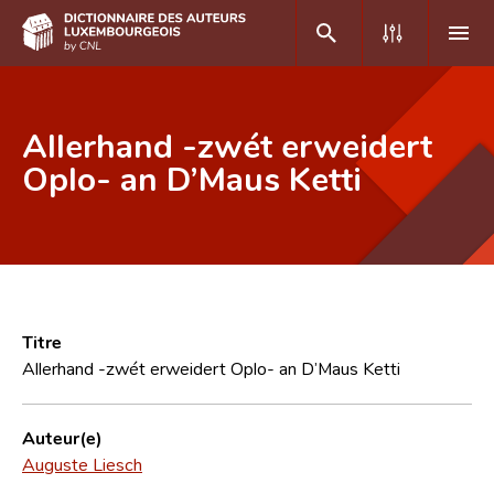
DE
FR
Allerhand -zwét erweidert
Oplo- an D’Maus Ketti
Accueil
Auteur(e)s A-Z
Recherche avancée
Foire aux questions
Titre
Allerhand -zwét erweidert Oplo- an D’Maus Ketti
CNL
Équipe scientifique
Auteur(e)
Auguste Liesch
Contact