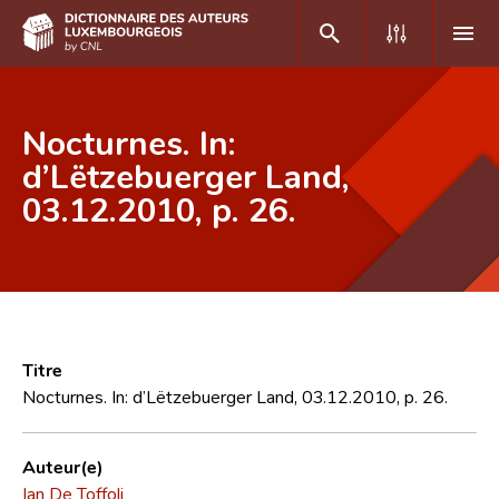
DE
FR
Nocturnes. In:
d’Lëtzebuerger Land,
03.12.2010, p. 26.
Accueil
Auteur(e)s A-Z
Recherche avancée
Foire aux questions
Titre
CNL
Nocturnes. In: d’Lëtzebuerger Land, 03.12.2010, p. 26.
Équipe scientifique
Auteur(e)
Contact
Ian De Toffoli