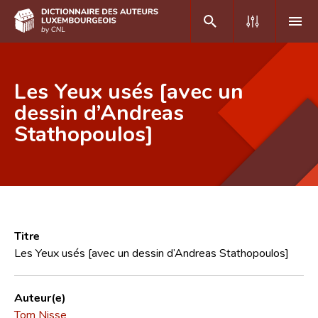
DE
FR
Les Yeux usés [avec un
dessin d’Andreas
Stathopoulos]
Accueil
Auteur(e)s A-Z
Recherche avancée
Foire aux questions
Titre
CNL
Les Yeux usés [avec un dessin d’Andreas Stathopoulos]
Équipe scientifique
Auteur(e)
Contact
Tom Nisse