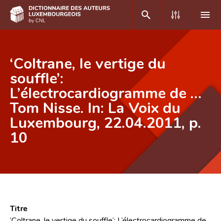
DE
FR
‘Coltrane, le vertige du
souffle’:
L’électrocardiogramme de …
Accueil
Tom Nisse. In: La Voix du
Auteur(e)s A-Z
Luxembourg, 22.04.2011, p.
Recherche avancée
10
Foire aux questions
CNL
Équipe scientifique
Titre
Contact
‘Coltrane, le vertige du souffle’: L’électrocardiogramme de