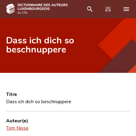
DE
FR
Dass ich dich so
beschnuppere
Accueil
Auteur(e)s A-Z
Recherche avancée
Foire aux questions
Titre
Dass ich dich so beschnuppere
CNL
Équipe scientifique
Auteur(e)
Tom Nisse
Contact