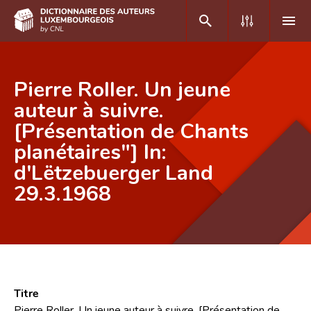
DE
FR
Pierre Roller. Un jeune
auteur à suivre.
[Présentation de Chants
Accueil
planétaires"] In:
Auteur(e)s A-Z
d'Lëtzebuerger Land
Recherche avancée
29.3.1968
Foire aux questions
CNL
Équipe scientifique
Titre
Contact
Pierre Roller. Un jeune auteur à suivre. [Présentation de