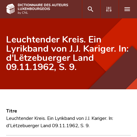
DE
FR
Leuchtender Kreis. Ein
Lyrikband von J.J. Kariger. In:
d'Lëtzebuerger Land
Accueil
09.11.1962, S. 9.
Auteur(e)s A-Z
Recherche avancée
Foire aux questions
CNL
Titre
Équipe scientifique
Leuchtender Kreis. Ein Lyrikband von J.J. Kariger. In:
d'Lëtzebuerger Land 09.11.1962, S. 9.
Contact