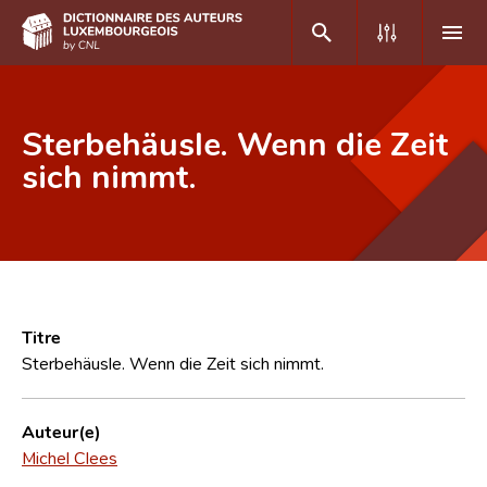
DE
FR
Sterbehäusle. Wenn die Zeit
sich nimmt.
Accueil
Auteur(e)s A-Z
Recherche avancée
Foire aux questions
Titre
Sterbehäusle. Wenn die Zeit sich nimmt.
CNL
Équipe scientifique
Auteur(e)
Michel Clees
Contact