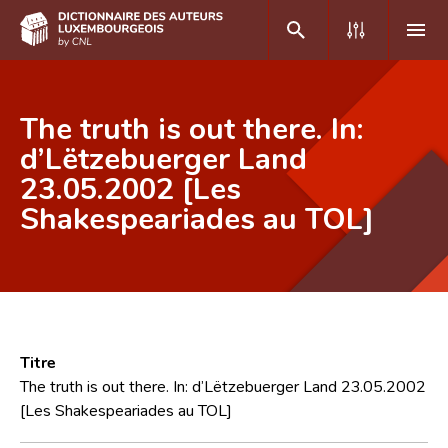
DE
FR
The truth is out there. In:
d’Lëtzebuerger Land
23.05.2002 [Les
Accueil
Shakespeariades au TOL]
Auteur(e)s A-Z
Recherche avancée
Foire aux questions
CNL
Titre
Équipe scientifique
The truth is out there. In: d’Lëtzebuerger Land 23.05.2002
[Les Shakespeariades au TOL]
Contact