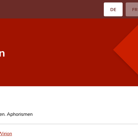
DE
FR
n
en. Aphorismen
Wirion