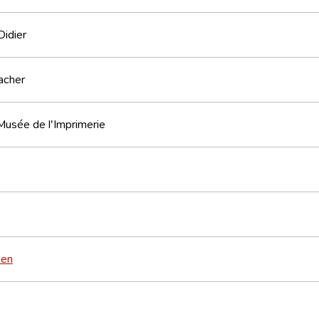
Didier
acher
Musée de l'Imprimerie
men