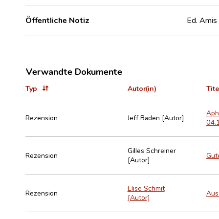
Öffentliche Notiz
Ed. Amis 
Verwandte Dokumente
Typ
Autor(in)
Tite
Apho
Rezension
Jeff Baden [Autor]
04.1
Gilles Schreiner
Rezension
Gute
[Autor]
Elise Schmit
Rezension
Aus 
[Autor]