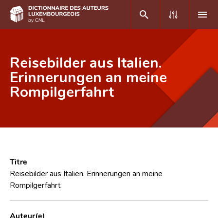
DE
FR
Reisebilder aus Italien.
Erinnerungen an meine
Rompilgerfahrt
Accueil
Auteur(e)s A-Z
Recherche avancée
Foire aux questions
Titre
CNL
Reisebilder aus Italien. Erinnerungen an meine
Rompilgerfahrt
Équipe scientifique
Contact
Auteur(e)