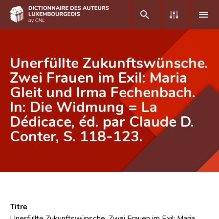
DE
FR
Unerfüllte Zukunftswünsche.
Zwei Frauen im Exil: Maria
Gleit und Irma Fechenbach.
Accueil
In: Die Widmung = La
Auteur(e)s A-Z
Dédicace, éd. par Claude D.
Recherche avancée
Conter, S. 118-123.
Foire aux questions
CNL
Équipe scientifique
Titre
Contact
Unerfüllte Zukunftswünsche. Zwei Frauen im Exil: Maria