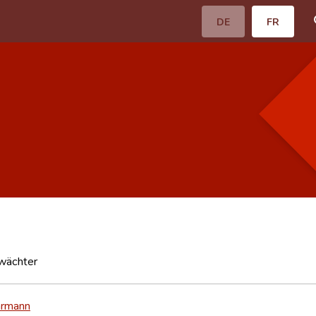
DE
FR
wächter
armann