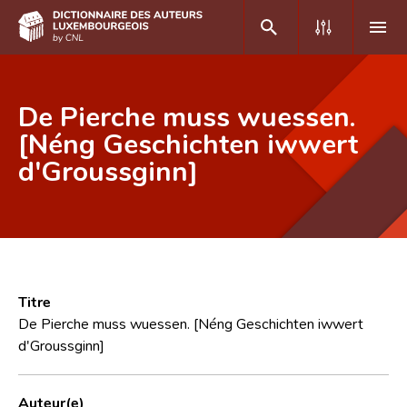
DE
FR
De Pierche muss wuessen.
[Néng Geschichten iwwert
d'Groussginn]
Accueil
Auteur(e)s A-Z
Recherche avancée
Foire aux questions
Titre
CNL
De Pierche muss wuessen. [Néng Geschichten iwwert
d'Groussginn]
Équipe scientifique
Contact
Auteur(e)