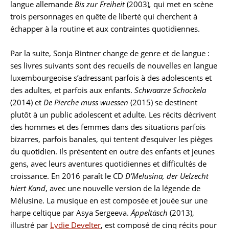
langue allemande
Bis zur Freiheit
(2003)
,
qui met en scène
trois personnages en quête de liberté qui cherchent à
échapper à la routine et aux contraintes quotidiennes.
Par la suite, Sonja Bintner change de genre et de langue :
ses livres suivants sont des recueils de nouvelles en langue
luxembourgeoise s’adressant parfois à des adolescents et
des adultes, et parfois aux enfants.
Schwaarze Schockela
(2014) et
De Pierche muss wuessen
(2015) se destinent
plutôt à un public adolescent et adulte. Les récits décrivent
des hommes et des femmes dans des situations parfois
bizarres, parfois banales, qui tentent d’esquiver les pièges
du quotidien. Ils présentent en outre des enfants et jeunes
gens, avec leurs aventures quotidiennes et difficultés de
croissance. En 2016 paraît le CD
D’Melusina, der Uelzecht
hiert Kand
, avec une nouvelle version de la légende de
Mélusine. La musique en est composée et jouée sur une
harpe celtique par Asya Sergeeva.
Äppeltäsch
(2013),
illustré par
Lydie Develter
, est composé de cinq récits pour