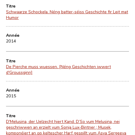
Titre
Schwaarze Schockela. Néng batter-séiss Geschichte fir Leit mat
Humor
Année
2014
Titre
De Pierche muss wuessen. [Néng Geschichten iwwert
d'Groussginn]
Année
2015
Titre
D'Melusina, der Uelzecht hiert Kand. D’So vum Melusina, nei
geschriwwen an erzielt vum Sonja Lux-Bintner ; Musek,
komponéiert an op keltescher Harf gespillt vum Asya Sergeeva