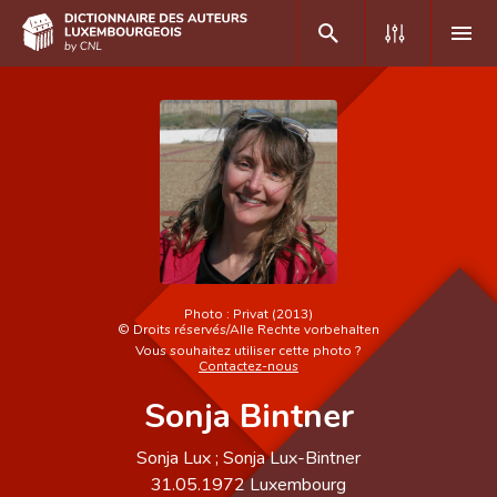
DE
FR
Accueil
Auteur(e)s A-Z
Recherche avancée
Photo :
Privat (2013)
©
Droits réservés/Alle Rechte vorbehalten
Foire aux questions
Vous souhaitez utiliser cette photo ?
Contactez-nous
CNL
Sonja Bintner
Équipe scientifique
Sonja Lux ; Sonja Lux-Bintner
Contact
31.05.1972
Luxembourg