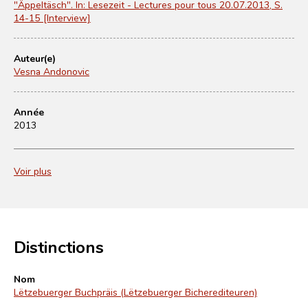
"Äppeltäsch". In: Lesezeit - Lectures pour tous 20.07.2013, S.
14-15 [Interview]
Auteur(e)
Vesna Andonovic
Année
2013
Voir plus
Distinctions
Nom
Lëtzebuerger Buchpräis (Lëtzebuerger Bicherediteuren)