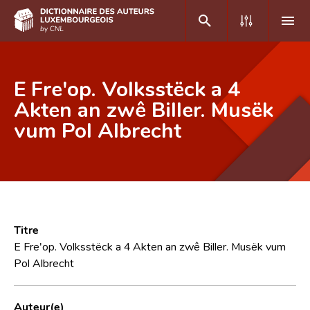
DE
FR
E Fre'op. Volksstëck a 4
Akten an zwê Biller. Musëk
vum Pol Albrecht
Accueil
Auteur(e)s A-Z
Recherche avancée
Foire aux questions
Titre
CNL
E Fre'op. Volksstëck a 4 Akten an zwê Biller. Musëk vum
Pol Albrecht
Équipe scientifique
Contact
Auteur(e)