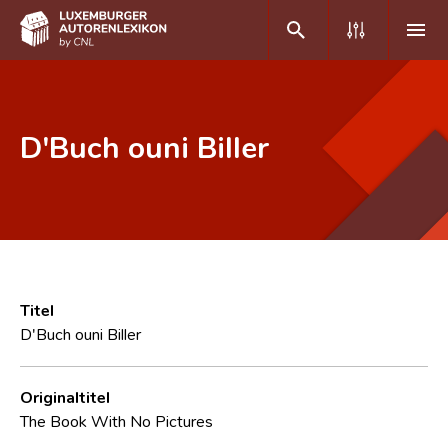
DE
FR
D'Buch ouni Biller
Home
Autor(inn)en A-Z
Erweiterte Suche
Häufige Fragen und Antworten
Titel
D'Buch ouni Biller
CNL
Forschungsgruppe
Originaltitel
The Book With No Pictures
Kontakt