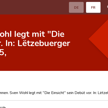
DE
FR
hl legt mit "Die
. In: Lëtzebuerger
5,
innen. Sven Wohl legt mit "Die Einsicht" sein Debüt vor. In: Lëtze
tölb