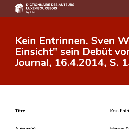
Accueil
Kein Entrinnen. Sven Wo
Auteur(e)s A-Z
Einsicht" sein Debüt vor
Recherche avancée
Journal, 16.4.2014, S. 1
Foire aux questions
CNL
Équipe scientifique
Contact
Titre
Kein Entr
Auteur(e)
Marcus S