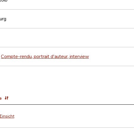
urg
Compte-rendu, portrait d'auteur, interview
>
e
Einsicht