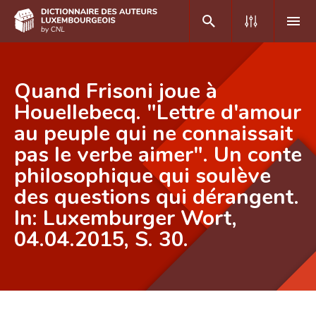
DE
FR
Quand Frisoni joue à
Houellebecq. "Lettre d'amour
au peuple qui ne connaissait
Accueil
pas le verbe aimer". Un conte
Auteur(e)s A-Z
philosophique qui soulève
Recherche avancée
des questions qui dérangent.
In: Luxemburger Wort,
Foire aux questions
04.04.2015, S. 30.
CNL
Équipe scientifique
Contact