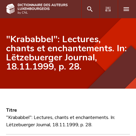
DE
FR
"Krababbel": Lectures,
chants et enchantements. In:
Lëtzebuerger Journal,
Accueil
18.11.1999, p. 28.
Auteur(e)s A-Z
Recherche avancée
Foire aux questions
CNL
Titre
Équipe scientifique
"Krababbel": Lectures, chants et enchantements. In:
Lëtzebuerger Journal, 18.11.1999, p. 28.
Contact