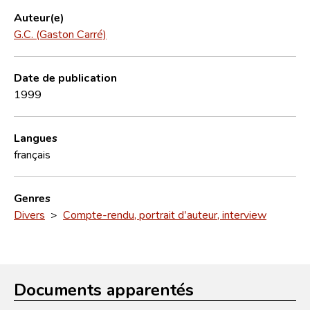
Auteur(e)
G.C. (Gaston Carré)
Date de publication
1999
Langues
français
Genres
Divers
>
Compte-rendu, portrait d'auteur, interview
Documents apparentés