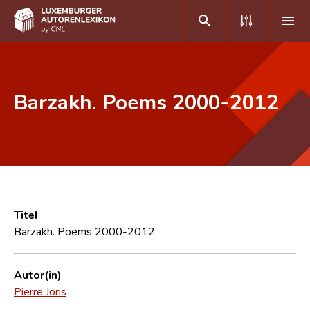
DE
FR
Barzakh. Poems 2000-2012
Home
Autor(inn)en A-Z
Erweiterte Suche
Häufige Fragen und Antworten
Titel
Barzakh. Poems 2000-2012
CNL
Forschungsgruppe
Autor(in)
Pierre Joris
Kontakt