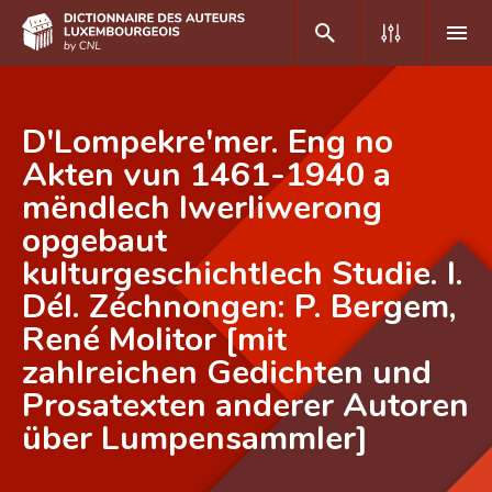
DE
FR
D'Lompekre'mer. Eng no
Akten vun 1461-1940 a
mëndlech Iwerliwerong
Accueil
opgebaut
Auteur(e)s A-Z
kulturgeschichtlech Studie. I.
Recherche avancée
Dél. Zéchnongen: P. Bergem,
René Molitor [mit
Foire aux questions
zahlreichen Gedichten und
CNL
Prosatexten anderer Autoren
Équipe scientifique
über Lumpensammler]
Contact