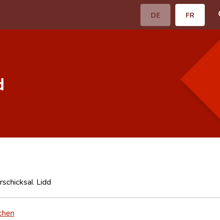
DE
FR
d
schicksal. Lidd
chen