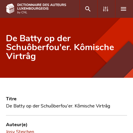
DE
FR
De Batty op der
Schuôberfou'er. Kômische
Virtrâg
Accueil
Auteur(e)s A-Z
Recherche avancée
Foire aux questions
Titre
CNL
De Batty op der Schuôberfou'er. Kômische Virtrâg
Équipe scientifique
Auteur(e)
Contact
Josy Steichen