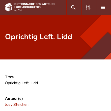
DE
FR
Oprichtig Left. Lidd
Accueil
Auteur(e)s A-Z
Recherche avancée
Foire aux questions
Titre
Oprichtig Left. Lidd
CNL
Équipe scientifique
Auteur(e)
Josy Steichen
Contact