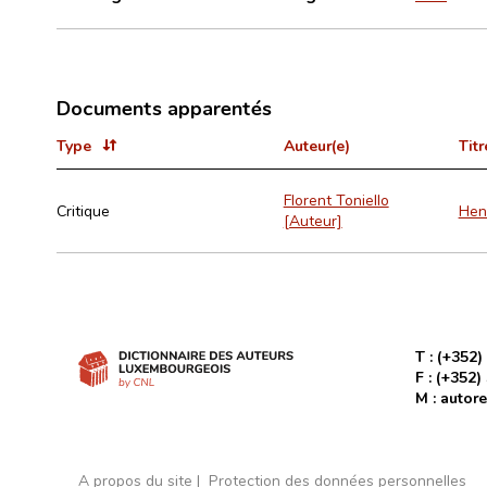
Documents apparentés
Type
Auteur(e)
Titr
Florent Toniello
Critique
Henr
[Auteur]
T :
(+352)
F :
(+352)
M :
autore
A propos du site
Protection des données personnelles