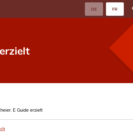
DE
FR
erzielt
eier. E Guide erzielt
sch