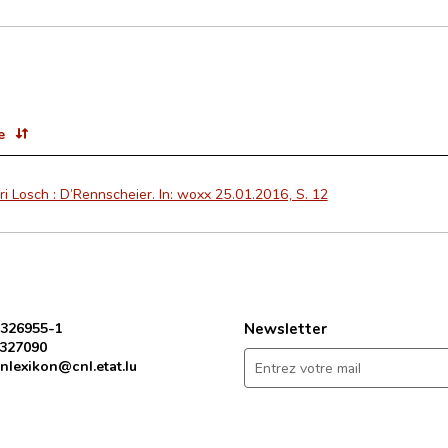
e
i Losch : D’Rennscheier. In: woxx 25.01.2016, S. 12
 326955-1
Newsletter
 327090
nlexikon@cnl.etat.lu