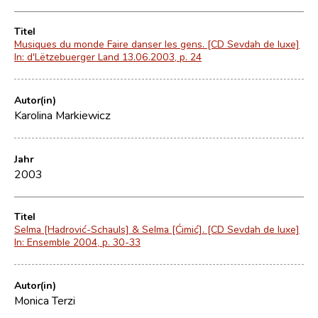
Titel
Musiques du monde Faire danser les gens. [CD Sevdah de luxe]
In: d'Lëtzebuerger Land 13.06.2003, p. 24
Autor(in)
Karolina Markiewicz
Jahr
2003
Titel
Selma [Hadrović-Schauls] & Selma [Ćimić]. [CD Sevdah de luxe]
In: Ensemble 2004, p. 30-33
Autor(in)
Monica Terzi