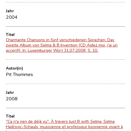
Jahr
2004
Titel
Charmante Chansons in fünf verschiedenen Sprachen. Das
zweite Album von Selma & B Invention [CD Aidez moi, j'ai un
accent!]. In: Luxemburger Wort 31.07.2008, S. 10.
Autor(in)
Pit Thommes
Jahr
2008
Titel
"Ca n'a rien de déjà vu". À travers Just B with Selma, Selma
Hadrovic-Schauls, musicienne et professeur bosnienne vivant à