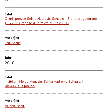
Titel
O kniji poezije Selme Hadrović-Schauls – S one druge strane
(1.6.2018, reprise d’un texte du 27.2.2017)
Autor(in)
Faiz Softić
Jahr
2018
Titel
Invité am Moies-Magazin: Selma Hadrovic-Schauls. In:
08.03.2019 [online]
Autor(in)
Valerija Berdi