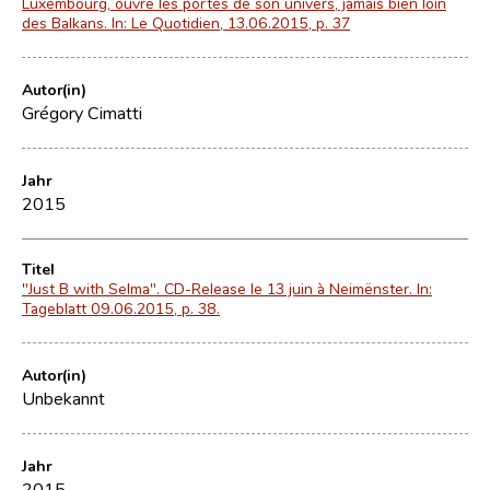
Luxembourg, ouvre les portes de son univers, jamais bien loin
des Balkans. In: Le Quotidien, 13.06.2015, p. 37
Autor(in)
Grégory Cimatti
Jahr
2015
Titel
"Just B with Selma". CD-Release le 13 juin à Neimënster. In:
Tageblatt 09.06.2015, p. 38.
Autor(in)
Unbekannt
Jahr
2015