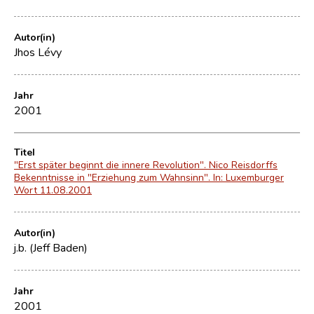
Autor(in)
Jhos Lévy
Jahr
2001
Titel
"Erst später beginnt die innere Revolution". Nico Reisdorffs
Bekenntnisse in "Erziehung zum Wahnsinn". In: Luxemburger
Wort 11.08.2001
Autor(in)
j.b. (Jeff Baden)
Jahr
2001