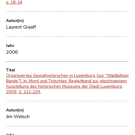
p. 18-24
Autor(in)
Laurent Graaff
Jahr
2006
Titel
Organisiertes Gewaltverbrechen in Luxemburg [zur "Waldbilliger
Bande"]. In: Mord und Totschlag. Begleitband zur gleichnamigen
Ausstellung des historischen Museums der Stadt Luxemburg,
2009, S. 212-229.
Autor(in)
Jim Welsch
Jahr