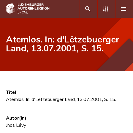
DE
FR
Atemlos. In: d'Lëtzebuerger
Land, 13.07.2001, S. 15.
Home
Autor(inn)en A-Z
Erweiterte Suche
Häufige Fragen und Antworten
Titel
Atemlos. In: d'Lëtzebuerger Land, 13.07.2001, S. 15.
CNL
Forschungsgruppe
Autor(in)
Jhos Lévy
Kontakt