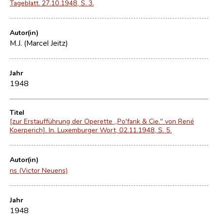
Tageblatt. 27.10.1948, S. 3.
Autor(in)
M.J. (Marcel Jeitz)
Jahr
1948
Titel
[zur Erstaufführung der Operette „Po'fank & Cie." von René
Koerperich]. In. Luxemburger Wort, 02.11.1948, S. 5.
Autor(in)
ns (Victor Neuens)
Jahr
1948