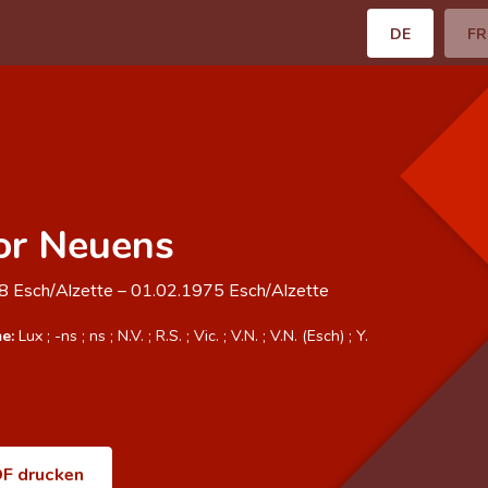
DE
FR
or Neuens
98
Esch/Alzette
–
01.02.1975
Esch/Alzette
e:
Lux
;
-ns
;
ns
;
N.V.
;
R.S.
;
Vic.
;
V.N.
;
V.N. (Esch)
;
Y.
F drucken