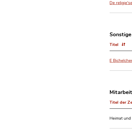
De religie'
Sonstige
Titel
E Bichelche
Mitarbei
Titel der Z
Heimat und 