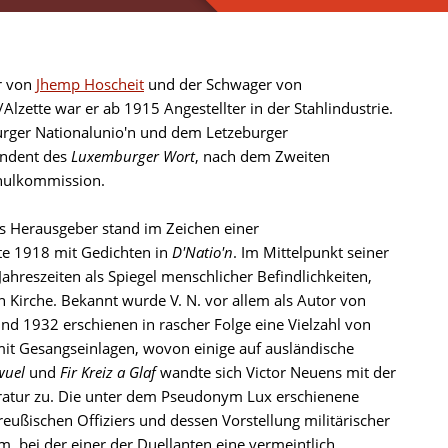
r von
Jhemp Hoscheit
und der Schwager von
lzette war er ab 1915 Angestellter in der Stahlindustrie.
eburger Nationalunio'n und dem Letzeburger
ondent des
Luxemburger Wort
, nach dem Zweiten
chulkommission.
 als Herausgeber stand im Zeichen einer
te 1918 mit Gedichten in
D'Natio'n
. Im Mittelpunkt seiner
ahreszeiten als Spiegel menschlicher Befindlichkeiten,
n Kirche. Bekannt wurde V. N. vor allem als Autor von
d 1932 erschienen in rascher Folge eine Vielzahl von
it Gesangseinlagen, wovon einige auf ausländische
wuel
und
Fir Kreiz a Glaf
wandte sich Victor Neuens mit der
eratur zu. Die unter dem Pseudonym Lux erschienene
reußischen Offiziers und dessen Vorstellung militärischer
m, bei der einer der Duellanten eine vermeintlich