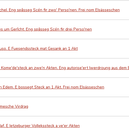
hel. Eng spâsseg Scén fir zwo' Perso'nen. Frei nom Elsässeschen
s um Gerîcht. Eng spâsseg Scén fir drei Perso'nen
uso. E Fuesendssteck mat Gesank an 1 Akt
 Kome'de'steck an zwe'n Akten. Eng autorise'ert Iwerdroung aus dem
n Edem. E bossegt Steck an 1 Akt. Frei nom Elsässeschen
omesche Virdrag
Glaf. E letzeburger Vollekssteck a ve'er Akten