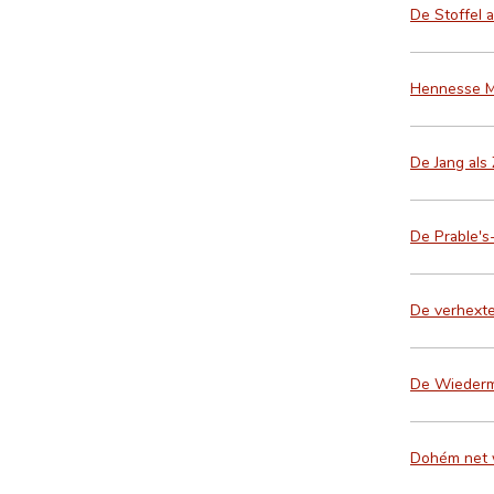
De Stoffel 
Hennesse Mä
De Jang als
De Prable's
De verhexte
De Wiederm
Dohém net w