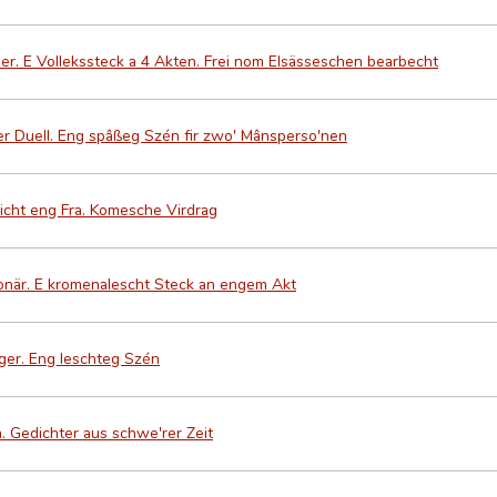
er. E Vollekssteck a 4 Akten. Frei nom Elsässeschen bearbecht
er Duell. Eng spâßeg Szén fir zwo' Mânsperso'nen
icht eng Fra. Komesche Virdrag
jonär. E kromenalescht Steck an engem Akt
er. Eng leschteg Szén
n. Gedichter aus schwe'rer Zeit