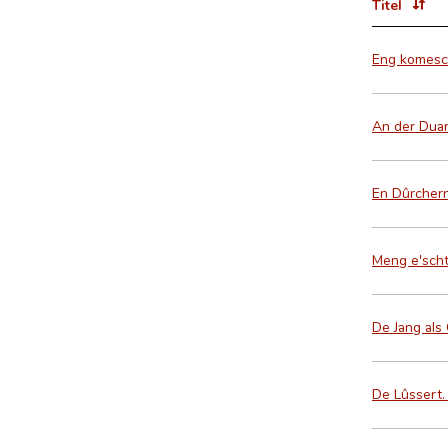
Titel
Eng komesc
An der Duan
En Dûrchern
Meng e'sch
De Jang als
De Lûssert.