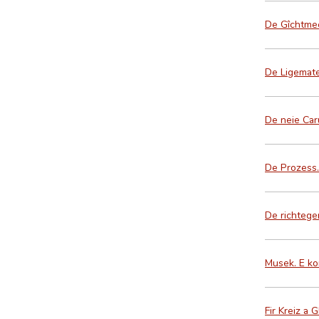
De Gîchtmec
De Ligemate
De neie Car
De Prozess.
De richtege
Musek. E k
Fir Kreiz a 