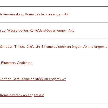
h Verwiesslung. Kome'de'stéck an engem Akt
 zo' Wâsserbelleg. Kome'de'stéck an engem Akt
ên oder ´T muss ê lo's sin. E Kome'de'stéck an èngem Akt no èngem d
t Blummen. Gedichter
 Chef de Gare. Kome'de'stéck an engem Akt
 Kome'de'stéck an engem Akt