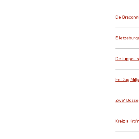
De Braconni
E letzeburg
De Juppes s
En Dag Mill
Zwe' Bosseg
Kreiz a Kro'