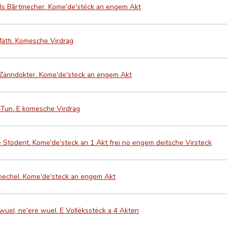
als Bârtmecher. Kome'de'stéck an engem Akt
tti. Komesche Virdrag
 Zänndokter. Kome'de'steck an engem Akt
-Tun. E komesche Virdrag
 Stodent. Kome'de'steck an 1 Akt frei no engem deitsche Virsteck
echel. Kome'de'steck an engem Akt
uel, ne'ere wuel. E Vollëksstëck a 4 Akten