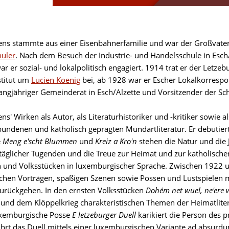
ens stammte aus einer Eisenbahnerfamilie und war der Großvate
huler
. Nach dem Besuch der Industrie- und Handelsschule in Esch/A
r er sozial- und lokalpolitisch engagiert. 1914 trat er der Letz
stitut um
Lucien Koenig
bei, ab 1928 war er Escher Lokalkorresp
langjähriger Gemeinderat in Esch/Alzette und Vorsitzender der S
ns' Wirken als Autor, als Literaturhistoriker und -kritiker sowie
undenen und katholisch geprägten Mundartliteratur. Er debütier
e
Meng e'scht Blummen
und
Kreiz a Kro'n
stehen die Natur und die J
ltäglicher Tugenden und die Treue zur Heimat und zur katholische
n und Volksstücken in luxemburgischer Sprache. Zwischen 1922 un
chen Vorträgen, spaßigen Szenen sowie Possen und Lustspielen m
zurückgehen. In den ernsten Volksstücken
Dohém net wuel, ne'ere 
 und dem Klöppelkrieg charakteristischen Themen der Heimatlit
uxemburgische Posse
E letzeburger Duell
karikiert die Person des p
führt das Duell mittels einer luxemburgischen Variante ad absurdu