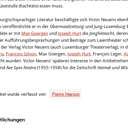
Käsestulle (Kachkéis) essen muss.
rgischsprachiger Literatur beschäftigte sich Victor Neuens ebenfa
 veröffentlichte er in der
Obermoselzeitung
und
Jung-Luxemburg
B
ete er mit
Max Goergen
und
Joseph Hurt
die
Jonghémecht
, dere
 er Aufführungsbesprechungen und Beiträge zum Laientheater sch
 der Verlag Victor Neuens (auch Luxemburger Theaterverlag), i
ns
,
François Gilson
, Max Goergen,
Joseph Hurt
, François Léger,
Ad
cht wurden. Victor Neuens' späteres Interesse in den Artikelreihe
und
Ave Spes Nostra
(1955-1958) für die Zeitschrift
Heimat und Mis
ikel wurde verfasst von
Pierre Marson
tlichungen