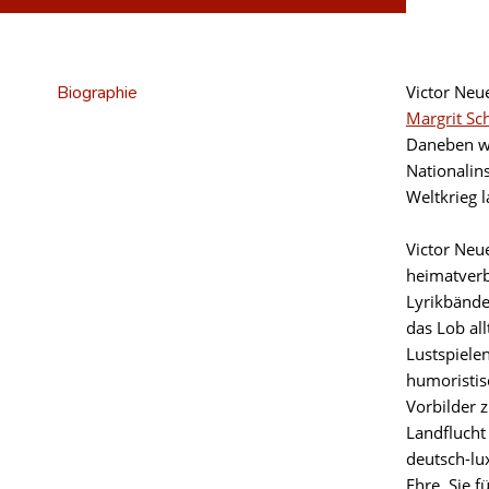
Biographie
Victor Neu
Margrit Sc
Daneben wa
Nationalin
Weltkrieg 
Victor Neue
heimatverb
Lyrikbänd
das Lob al
Lustspiele
humoristis
Vorbilder 
Landflucht
deutsch-l
Ehre. Sie 