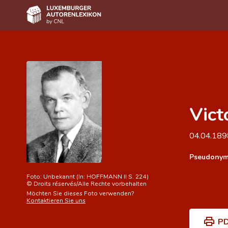
Home
Autor(inn)en A-Z
Erweiterte Suche
Vict
Häufige Fragen und Antworten
CNL
04.04.18
Forschungsgruppe
Pseudonym
Kontakt
Foto:
Unbekannt (In: HOFFMANN II S. 224)
©
Droits réservés/Alle Rechte vorbehalten
Möchten Sie dieses Foto verwenden?
Kontaktieren Sie uns
PD