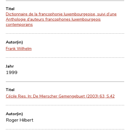
Titel
Dictionnaire de la francophonie luxembourgeoise, suivi d’une
Anthologie d’auteurs francophones luxembourgeois
contemporains
Autor(in)
Frank Wilhelm
Jahr
1999
Titel
Cécile Ries. In: De Mierscher Gemengebuet (2003) 63, S.42
Autor(in)
Roger Hilbert