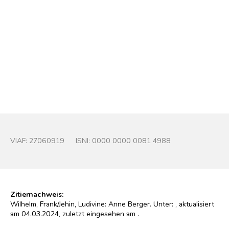
Anne Berger
Foto : Wolfgang Osterheld (1989)
© Wolfgang Osterheld
VIAF:
27060919
ISNI: 0000 0000 0081 4988
Zitiernachweis:
Wilhelm, Frank/Jehin, Ludivine: Anne Berger. Unter:
, aktualisiert
am 04.03.2024, zuletzt eingesehen am
.