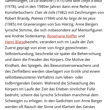
Sammlungen,
La Loi blanche
(1975) und
Mon corps à deux
(1978), und in den 1980er Jahren dann eine Reihe von
Künstlerbüchern:
Clair de toile
(1982) mit Zeichnungen von
Robert Brandy,
Poèmes
(1984) und
Au large de tes yeux
(1985) mit Gravierungen von Sus Hierzig. Anne Bergers
lyrische Stimme, die sich insbesondere auf Mentorfiguren
wie Andrée Sodenkamp,
Rosemarie Kieffer
und
Henri Blaise
bezieht, verändert sich im Laufe der Zeit:
Zuerst geprägt von einer von Angst gezeichneten
Selbsterkundung, beschreibt sie später die Beherrschung
und dann die Freuden des Körpers. Die Motive der
Kindheit, des Spiegels, des Bewusstseinserwachens und
des Zerfließens werden überlagert von Erotik und einem
selbstbewussteren Verhältnis zum leben- oder
todbringenden Dasein. Während die Schwächung des
Körpers im Laufe der Zeit das Erleben sinnlicher Fülle
bedroht, scheint das lyrische Schreiben manchmal dem
Schweigen zu erliegen. In den Gedichten von Anne Berger
werden oft Rausch der Sinne und Klarheit des Geistes