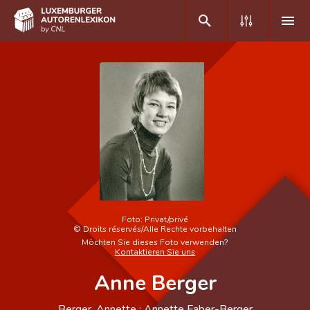
DE
FR
Home
Autor(inn)en A-Z
Erweiterte Suche
Häufige Fragen und Antworten
Foto:
Privat/privé
©
Droits réservés/Alle Rechte vorbehalten
CNL
Möchten Sie dieses Foto verwenden?
Kontaktieren Sie uns
Forschungsgruppe
Anne Berger
Kontakt
Berger, Annette ; Annette Faber-Berger