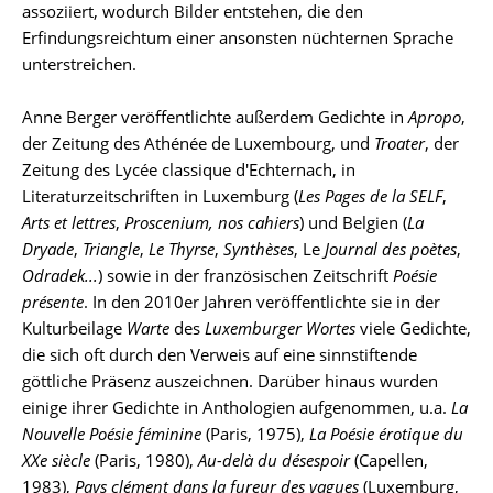
assoziiert, wodurch Bilder entstehen, die den
Erfindungsreichtum einer ansonsten nüchternen Sprache
unterstreichen.
Anne Berger veröffentlichte außerdem Gedichte in
Apropo
,
der Zeitung des Athénée de Luxembourg, und
Troater
, der
Zeitung des Lycée classique d'Echternach, in
Literaturzeitschriften in Luxemburg (
Les Pages de la SELF
,
Arts et lettres
,
Proscenium, nos cahiers
) und Belgien (
La
Dryade
,
Triangle
,
Le Thyrse
,
Synthèses
, Le
Journal des poètes
,
Odradek...
) sowie in der französischen Zeitschrift
Poésie
présente
. In den 2010er Jahren veröffentlichte sie in der
Kulturbeilage
Warte
des
Luxemburger Wortes
viele Gedichte,
die sich oft durch den Verweis auf eine sinnstiftende
göttliche Präsenz auszeichnen. Darüber hinaus wurden
einige ihrer Gedichte in Anthologien aufgenommen, u.a.
La
Nouvelle Poésie féminine
(Paris, 1975),
La Poésie érotique du
XXe siècle
(Paris, 1980),
Au-delà du désespoir
(Capellen,
1983),
Pays clément dans la fureur des vagues
(Luxemburg,