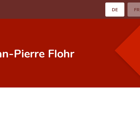
DE
FR
an-Pierre Flohr