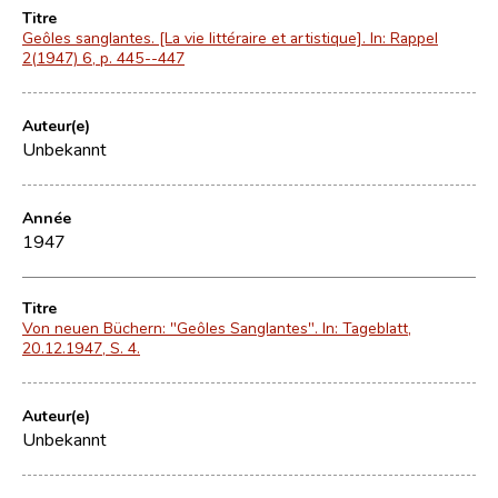
Titre
Geôles sanglantes. [La vie littéraire et artistique]. In: Rappel
2(1947) 6, p. 445--447
Auteur(e)
Unbekannt
Année
1947
Titre
Von neuen Büchern: "Geôles Sanglantes". In: Tageblatt,
20.12.1947, S. 4.
Auteur(e)
Unbekannt