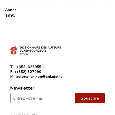
Année
1990
T :
(+352) 326955-1
F :
(+352) 327090
M :
autorenlexikon@cnl.etat.lu
Newsletter
A propos du site