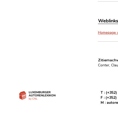
Weblink
Homepage vo
Zitiernach
Conter, Clau
T :
(+352)
F :
(+352)
M :
autore