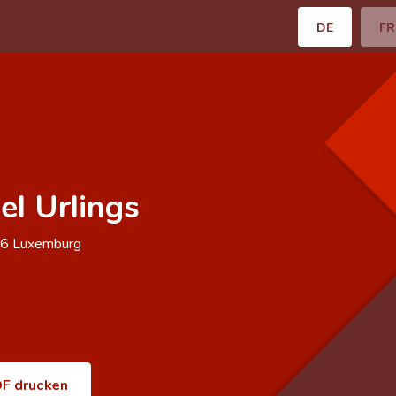
DE
FR
el Urlings
66
Luxemburg
F drucken