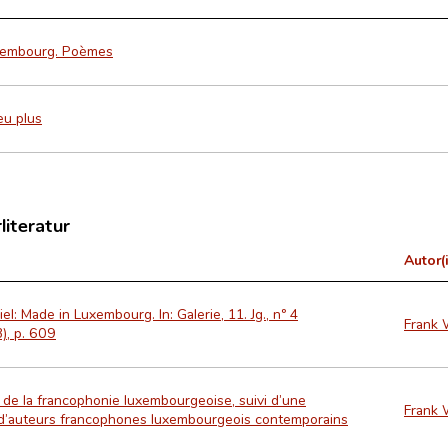
xembourg. Poèmes
eu plus
literatur
Autor(
iel: Made in Luxembourg. In: Galerie, 11. Jg., nº 4
Frank 
), p. 609
e de la francophonie luxembourgeoise, suivi d’une
Frank 
d’auteurs francophones luxembourgeois contemporains