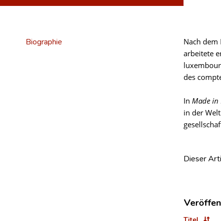
Biographie
Nach dem B
arbeitete 
luxembourg
des compte
In
Made in
in der Welt
gesellscha
Dieser Art
Veröffen
Titel