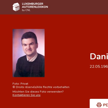
Home
Autor(inn)en A-Z
Erweiterte Suche
Dani
Häufige Fragen und Antworten
CNL
22.05.19
Forschungsgruppe
Kontakt
Foto:
Privat
©
Droits réservés/Alle Rechte vorbehalten
Möchten Sie dieses Foto verwenden?
Kontaktieren Sie uns
PD