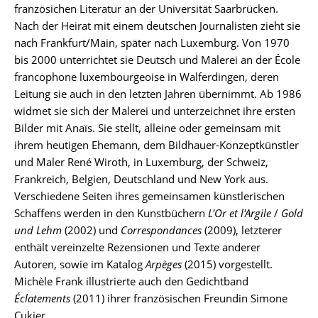
französichen Literatur an der Universität Saarbrücken.
Nach der Heirat mit einem deutschen Journalisten zieht sie
nach Frankfurt/Main, später nach Luxemburg. Von 1970
bis 2000 unterrichtet sie Deutsch und Malerei an der École
francophone luxembourgeoise in Walferdingen, deren
Leitung sie auch in den letzten Jahren übernimmt. Ab 1986
widmet sie sich der Malerei und unterzeichnet ihre ersten
Bilder mit Anaïs. Sie stellt, alleine oder gemeinsam mit
ihrem heutigen Ehemann, dem Bildhauer-Konzeptkünstler
und Maler René Wiroth, in Luxemburg, der Schweiz,
Frankreich, Belgien, Deutschland und New York aus.
Verschiedene Seiten ihres gemeinsamen künstlerischen
Schaffens werden in den Kunstbüchern
L'Or et l'Argile
/
Gold
und Lehm
(2002) und
Correspondances
(2009), letzterer
enthält vereinzelte Rezensionen und Texte anderer
Autoren, sowie im Katalog
Arpèges
(2015) vorgestellt.
Michèle Frank illustrierte auch den Gedichtband
Éclatements
(2011) ihrer französischen Freundin Simone
Cukier.