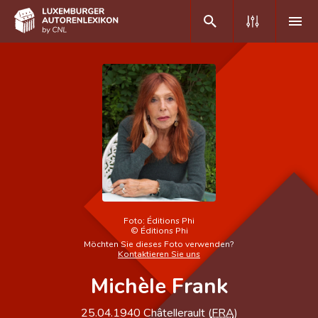
DE
FR
Home
Autor(inn)en A-Z
Erweiterte Suche
Häufige Fragen und Antworten
Foto:
Éditions Phi
©
Éditions Phi
CNL
Möchten Sie dieses Foto verwenden?
Kontaktieren Sie uns
Forschungsgruppe
Michèle Frank
Kontakt
25.04.1940
Châtellerault (
FRA
)