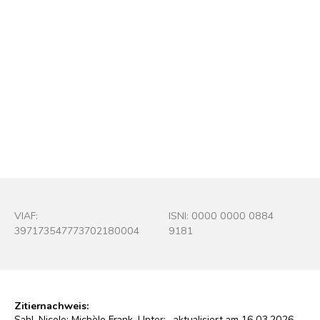
Michèle Frank
Foto : René Wiroth, in: l'or et l'argile. S. 22
© Droits réservés/Alle Rechte vorbehalten
VIAF:
ISNI: 0000 0000 0884
397173547773702180004
9181
Zitiernachweis:
Sahl, Nicole: Michèle Frank. Unter:
, aktualisiert am 16.03.2026,